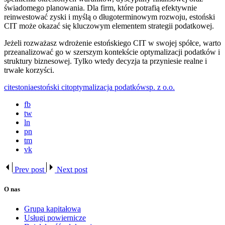
świadomego planowania. Dla firm, które potrafią efektywnie
reinwestować zyski i myślą o długoterminowym rozwoju, estoński
CIT może okazać się kluczowym elementem strategii podatkowej.
Jeżeli rozważasz wdrożenie estońskiego CIT w swojej spółce, warto
przeanalizować go w szerszym kontekście optymalizacji podatków i
struktury biznesowej. Tylko wtedy decyzja ta przyniesie realne i
trwałe korzyści.
cit
estonia
estoński cit
optymalizacja podatków
sp. z o.o.
fb
tw
ln
pn
tm
vk
Prev post
Next post
O nas
Grupa kapitałowa
Usługi powiernicze