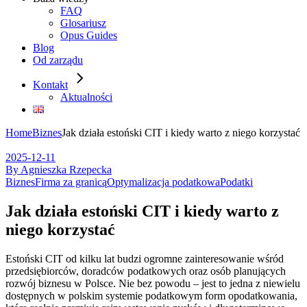
FAQ
Glosariusz
Opus Guides
Blog
Od zarządu
Kontakt
Aktualności
Home
Biznes
Jak działa estoński CIT i kiedy warto z niego korzystać
2025-12-11
By Agnieszka Rzepecka
Biznes
Firma za granicą
Optymalizacja podatkowa
Podatki
Jak działa estoński CIT i kiedy warto z
niego korzystać
Estoński CIT od kilku lat budzi ogromne zainteresowanie wśród
przedsiębiorców, doradców podatkowych oraz osób planujących
rozwój biznesu w Polsce. Nie bez powodu – jest to jedna z niewielu
dostępnych w polskim systemie podatkowym form opodatkowania,