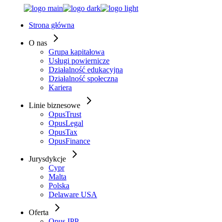
Skip
to
Strona główna
the
content
O nas
Grupa kapitałowa
Usługi powiernicze
Działalność edukacyjna
Działalność społeczna
Kariera
Linie biznesowe
OpusTrust
OpusLegal
OpusTax
OpusFinance
Jurysdykcje
Cypr
Malta
Polska
Delaware USA
Oferta
Opus IPP