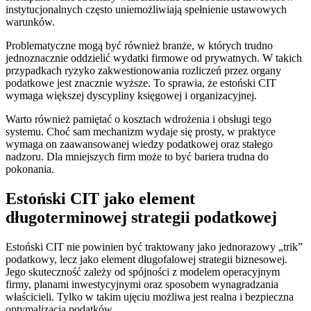
instytucjonalnych często uniemożliwiają spełnienie ustawowych
warunków.
Problematyczne mogą być również branże, w których trudno
jednoznacznie oddzielić wydatki firmowe od prywatnych. W takich
przypadkach ryzyko zakwestionowania rozliczeń przez organy
podatkowe jest znacznie wyższe. To sprawia, że estoński CIT
wymaga większej dyscypliny księgowej i organizacyjnej.
Warto również pamiętać o kosztach wdrożenia i obsługi tego
systemu. Choć sam mechanizm wydaje się prosty, w praktyce
wymaga on zaawansowanej wiedzy podatkowej oraz stałego
nadzoru. Dla mniejszych firm może to być bariera trudna do
pokonania.
Estoński CIT jako element
długoterminowej strategii podatkowej
Estoński CIT nie powinien być traktowany jako jednorazowy „trik”
podatkowy, lecz jako element długofalowej strategii biznesowej.
Jego skuteczność zależy od spójności z modelem operacyjnym
firmy, planami inwestycyjnymi oraz sposobem wynagradzania
właścicieli. Tylko w takim ujęciu możliwa jest realna i bezpieczna
optymalizacja podatków.