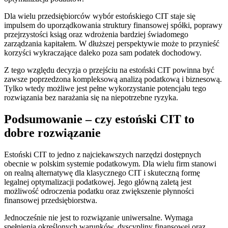
Dla wielu przedsiębiorców wybór estońskiego CIT staje się
impulsem do uporządkowania struktury finansowej spółki, poprawy
przejrzystości ksiąg oraz wdrożenia bardziej świadomego
zarządzania kapitałem. W dłuższej perspektywie może to przynieść
korzyści wykraczające daleko poza sam podatek dochodowy.
Z tego względu decyzja o przejściu na estoński CIT powinna być
zawsze poprzedzona kompleksową analizą podatkową i biznesową.
Tylko wtedy możliwe jest pełne wykorzystanie potencjału tego
rozwiązania bez narażania się na niepotrzebne ryzyka.
Podsumowanie – czy estoński CIT to
dobre rozwiązanie
Estoński CIT to jedno z najciekawszych narzędzi dostępnych
obecnie w polskim systemie podatkowym. Dla wielu firm stanowi
on realną alternatywę dla klasycznego CIT i skuteczną formę
legalnej optymalizacji podatkowej. Jego główną zaletą jest
możliwość odroczenia podatku oraz zwiększenie płynności
finansowej przedsiębiorstwa.
Jednocześnie nie jest to rozwiązanie uniwersalne. Wymaga
spełnienia określonych warunków, dyscypliny finansowej oraz