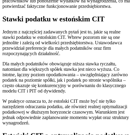
pracowników lub ponoszenie wydatków na wynagrodzenia, co ma
potwierdzać faktyczne funkcjonowanie przedsiębiorstwa.
Stawki podatku w estońskim CIT
Jednym z najczęściej zadawanych pytań jest to, jakie są realne
stawki podatku w estońskim CIT. Wbrew pozorom nie są one
jednolite i zależą od wielkości przedsiębiorstwa. Ustawodawca
przewidział preferencje dla małych podatników oraz firm
rozpoczynających działalność.
Dla małych podatników obowiązuje niższa stawka ryczałtu,
natomiast dla większych spółek stawka jest nieco wyższa. Co
istotne, łączny poziom opodatkowania – uwzględniający zarówno
podatek na poziomie spółki, jak i podatek po stronie wspólnika –
często okazuje się konkurencyjny w porównaniu do klasycznego
modelu CIT i PIT od dywidendy.
W praktyce oznacza to, że estoński CIT może być nie tylko
narzędziem odraczania podatku, ale również realnej optymalizacji
podatkowej w dłuższym horyzoncie czasowym. Warunkiem jest
jednak odpowiednie zaplanowanie momentu wypłat oraz struktury
wynagrodzeń.