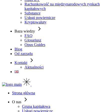
Rachunkowość na międzynarodowych rynkach
kapitałowych
Substance
Usługi powiernicze
Kryptowaluty
Baza wiedzy
FAQ
Glosariusz
Opus Guides
Blog
Od zarządu
Kontakt
Aktualności
Strona główna
O nas
Grupa kapitałowa
Usługi powiernicze