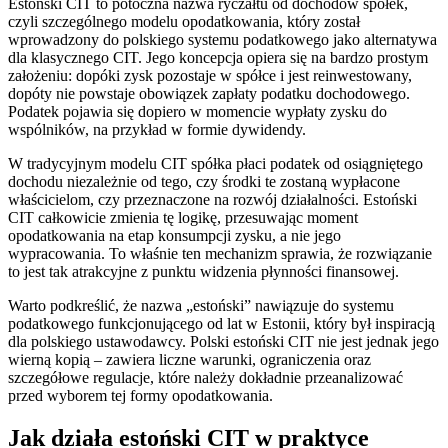
Estoński CIT to potoczna nazwa ryczałtu od dochodów spółek,
czyli szczególnego modelu opodatkowania, który został
wprowadzony do polskiego systemu podatkowego jako alternatywa
dla klasycznego CIT. Jego koncepcja opiera się na bardzo prostym
założeniu: dopóki zysk pozostaje w spółce i jest reinwestowany,
dopóty nie powstaje obowiązek zapłaty podatku dochodowego.
Podatek pojawia się dopiero w momencie wypłaty zysku do
wspólników, na przykład w formie dywidendy.
W tradycyjnym modelu CIT spółka płaci podatek od osiągniętego
dochodu niezależnie od tego, czy środki te zostaną wypłacone
właścicielom, czy przeznaczone na rozwój działalności. Estoński
CIT całkowicie zmienia tę logikę, przesuwając moment
opodatkowania na etap konsumpcji zysku, a nie jego
wypracowania. To właśnie ten mechanizm sprawia, że rozwiązanie
to jest tak atrakcyjne z punktu widzenia płynności finansowej.
Warto podkreślić, że nazwa „estoński” nawiązuje do systemu
podatkowego funkcjonującego od lat w Estonii, który był inspiracją
dla polskiego ustawodawcy. Polski estoński CIT nie jest jednak jego
wierną kopią – zawiera liczne warunki, ograniczenia oraz
szczegółowe regulacje, które należy dokładnie przeanalizować
przed wyborem tej formy opodatkowania.
Jak działa estoński CIT w praktyce