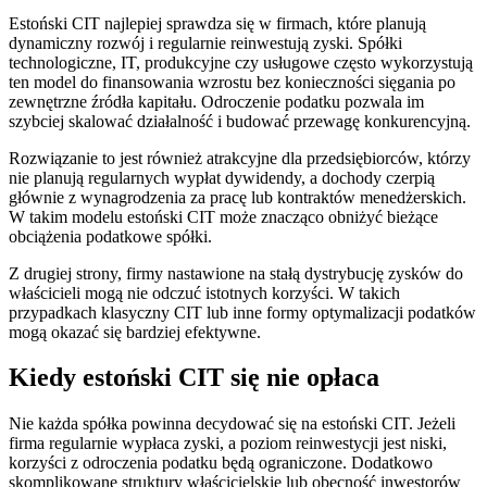
Estoński CIT najlepiej sprawdza się w firmach, które planują
dynamiczny rozwój i regularnie reinwestują zyski. Spółki
technologiczne, IT, produkcyjne czy usługowe często wykorzystują
ten model do finansowania wzrostu bez konieczności sięgania po
zewnętrzne źródła kapitału. Odroczenie podatku pozwala im
szybciej skalować działalność i budować przewagę konkurencyjną.
Rozwiązanie to jest również atrakcyjne dla przedsiębiorców, którzy
nie planują regularnych wypłat dywidendy, a dochody czerpią
głównie z wynagrodzenia za pracę lub kontraktów menedżerskich.
W takim modelu estoński CIT może znacząco obniżyć bieżące
obciążenia podatkowe spółki.
Z drugiej strony, firmy nastawione na stałą dystrybucję zysków do
właścicieli mogą nie odczuć istotnych korzyści. W takich
przypadkach klasyczny CIT lub inne formy optymalizacji podatków
mogą okazać się bardziej efektywne.
Kiedy estoński CIT się nie opłaca
Nie każda spółka powinna decydować się na estoński CIT. Jeżeli
firma regularnie wypłaca zyski, a poziom reinwestycji jest niski,
korzyści z odroczenia podatku będą ograniczone. Dodatkowo
skomplikowane struktury właścicielskie lub obecność inwestorów