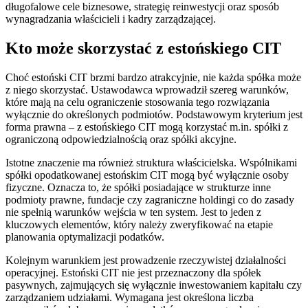
długofalowe cele biznesowe, strategię reinwestycji oraz sposób
wynagradzania właścicieli i kadry zarządzającej.
Kto może skorzystać z estońskiego CIT
Choć estoński CIT brzmi bardzo atrakcyjnie, nie każda spółka może
z niego skorzystać. Ustawodawca wprowadził szereg warunków,
które mają na celu ograniczenie stosowania tego rozwiązania
wyłącznie do określonych podmiotów. Podstawowym kryterium jest
forma prawna – z estońskiego CIT mogą korzystać m.in. spółki z
ograniczoną odpowiedzialnością oraz spółki akcyjne.
Istotne znaczenie ma również struktura właścicielska. Wspólnikami
spółki opodatkowanej estońskim CIT mogą być wyłącznie osoby
fizyczne. Oznacza to, że spółki posiadające w strukturze inne
podmioty prawne, fundacje czy zagraniczne holdingi co do zasady
nie spełnią warunków wejścia w ten system. Jest to jeden z
kluczowych elementów, który należy zweryfikować na etapie
planowania optymalizacji podatków.
Kolejnym warunkiem jest prowadzenie rzeczywistej działalności
operacyjnej. Estoński CIT nie jest przeznaczony dla spółek
pasywnych, zajmujących się wyłącznie inwestowaniem kapitału czy
zarządzaniem udziałami. Wymagana jest określona liczba