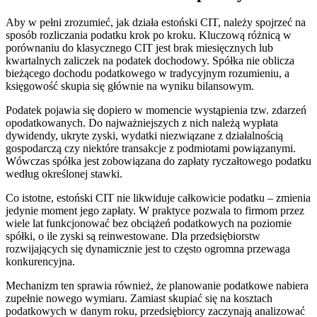
Aby w pełni zrozumieć, jak działa estoński CIT, należy spojrzeć na
sposób rozliczania podatku krok po kroku. Kluczową różnicą w
porównaniu do klasycznego CIT jest brak miesięcznych lub
kwartalnych zaliczek na podatek dochodowy. Spółka nie oblicza
bieżącego dochodu podatkowego w tradycyjnym rozumieniu, a
księgowość skupia się głównie na wyniku bilansowym.
Podatek pojawia się dopiero w momencie wystąpienia tzw. zdarzeń
opodatkowanych. Do najważniejszych z nich należą wypłata
dywidendy, ukryte zyski, wydatki niezwiązane z działalnością
gospodarczą czy niektóre transakcje z podmiotami powiązanymi.
Wówczas spółka jest zobowiązana do zapłaty ryczałtowego podatku
według określonej stawki.
Co istotne, estoński CIT nie likwiduje całkowicie podatku – zmienia
jedynie moment jego zapłaty. W praktyce pozwala to firmom przez
wiele lat funkcjonować bez obciążeń podatkowych na poziomie
spółki, o ile zyski są reinwestowane. Dla przedsiębiorstw
rozwijających się dynamicznie jest to często ogromna przewaga
konkurencyjna.
Mechanizm ten sprawia również, że planowanie podatkowe nabiera
zupełnie nowego wymiaru. Zamiast skupiać się na kosztach
podatkowych w danym roku, przedsiębiorcy zaczynają analizować