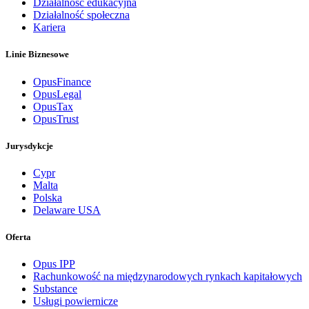
Działalność edukacyjna
Działalność społeczna
Kariera
Linie Biznesowe
OpusFinance
OpusLegal
OpusTax
OpusTrust
Jurysdykcje
Cypr
Malta
Polska
Delaware USA
Oferta
Opus IPP
Rachunkowość na międzynarodowych rynkach kapitałowych
Substance
Usługi powiernicze