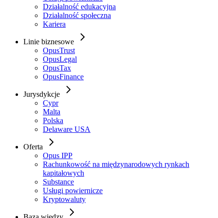
Działalność edukacyjna
Działalność społeczna
Kariera
Linie biznesowe
OpusTrust
OpusLegal
OpusTax
OpusFinance
Jurysdykcje
Cypr
Malta
Polska
Delaware USA
Oferta
Opus IPP
Rachunkowość na międzynarodowych rynkach
kapitałowych
Substance
Usługi powiernicze
Kryptowaluty
Baza wiedzy