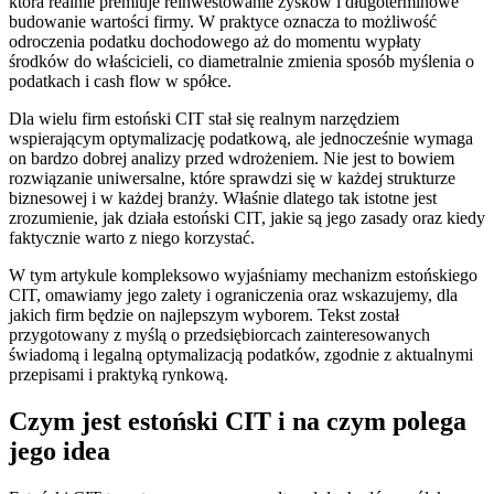
która realnie premiuje reinwestowanie zysków i długoterminowe
budowanie wartości firmy. W praktyce oznacza to możliwość
odroczenia podatku dochodowego aż do momentu wypłaty
środków do właścicieli, co diametralnie zmienia sposób myślenia o
podatkach i cash flow w spółce.
Dla wielu firm estoński CIT stał się realnym narzędziem
wspierającym optymalizację podatkową, ale jednocześnie wymaga
on bardzo dobrej analizy przed wdrożeniem. Nie jest to bowiem
rozwiązanie uniwersalne, które sprawdzi się w każdej strukturze
biznesowej i w każdej branży. Właśnie dlatego tak istotne jest
zrozumienie, jak działa estoński CIT, jakie są jego zasady oraz kiedy
faktycznie warto z niego korzystać.
W tym artykule kompleksowo wyjaśniamy mechanizm estońskiego
CIT, omawiamy jego zalety i ograniczenia oraz wskazujemy, dla
jakich firm będzie on najlepszym wyborem. Tekst został
przygotowany z myślą o przedsiębiorcach zainteresowanych
świadomą i legalną optymalizacją podatków, zgodnie z aktualnymi
przepisami i praktyką rynkową.
Czym jest estoński CIT i na czym polega
jego idea