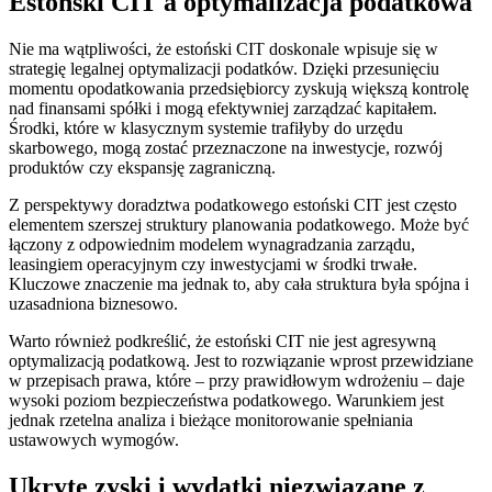
Estoński CIT a optymalizacja podatkowa
Nie ma wątpliwości, że estoński CIT doskonale wpisuje się w
strategię legalnej optymalizacji podatków. Dzięki przesunięciu
momentu opodatkowania przedsiębiorcy zyskują większą kontrolę
nad finansami spółki i mogą efektywniej zarządzać kapitałem.
Środki, które w klasycznym systemie trafiłyby do urzędu
skarbowego, mogą zostać przeznaczone na inwestycje, rozwój
produktów czy ekspansję zagraniczną.
Z perspektywy doradztwa podatkowego estoński CIT jest często
elementem szerszej struktury planowania podatkowego. Może być
łączony z odpowiednim modelem wynagradzania zarządu,
leasingiem operacyjnym czy inwestycjami w środki trwałe.
Kluczowe znaczenie ma jednak to, aby cała struktura była spójna i
uzasadniona biznesowo.
Warto również podkreślić, że estoński CIT nie jest agresywną
optymalizacją podatkową. Jest to rozwiązanie wprost przewidziane
w przepisach prawa, które – przy prawidłowym wdrożeniu – daje
wysoki poziom bezpieczeństwa podatkowego. Warunkiem jest
jednak rzetelna analiza i bieżące monitorowanie spełniania
ustawowych wymogów.
Ukryte zyski i wydatki niezwiązane z