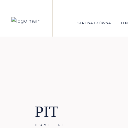
STRONA GŁÓWNA
O N
G
K
U
P
D
E
D
S
K
PIT
HOME
PIT