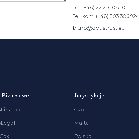
Tel. (+48) 22 201 08 10
Tel. kom. (+48) 503 306 92
biuro@opustrust.eu
e Biznesowe
Jurysdykcje
Finance
Cypr
Legal
Malta
Tax
Polska