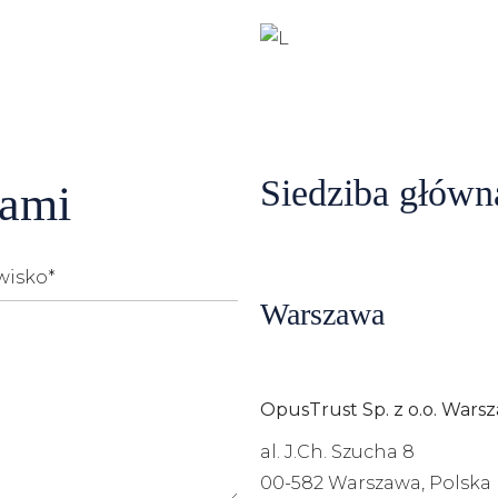
podatkowej
Siedziba główn
nami
Warszawa
OpusTrust Sp. z o.o. Wars
al. J.Ch. Szucha 8
00-582
Warszawa, Polska