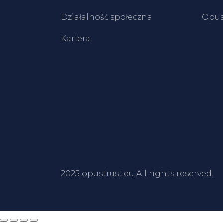
Działalność społeczna
Opus
Kariera
2025
opustrust.eu
All rights reserved.