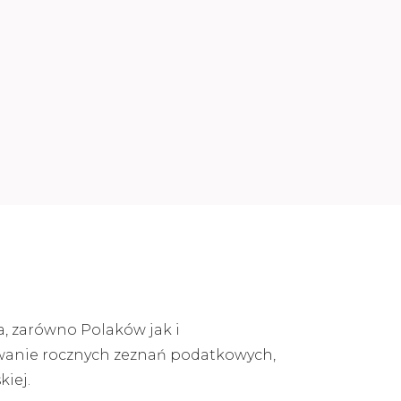
a, zarówno Polaków jak i
owanie rocznych zeznań podatkowych,
iej.