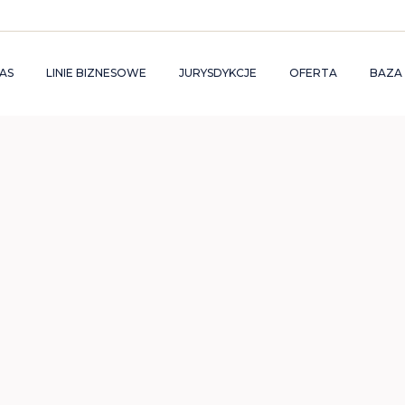
AS
LINIE BIZNESOWE
JURYSDYKCJE
OFERTA
BAZA
RUPA
OPUSTRUST
CYPR
OPUS IPP
FA
APITAŁOWA
OPUSLEGAL
MALTA
RACHUNKO
GL
SŁUGI
MIĘDZYNA
OPUSTAX
POLSKA
OP
OWIERNICZE
RYNKACH
KAPITAŁO
OPUSFINANCE
DELAWARE USA
ZIAŁALNOŚĆ
DUKACYJNA
SUBSTANC
ZIAŁALNOŚĆ
USŁUGI
POŁECZNA
POWIERNIC
ARIERA
KRYPTOWA