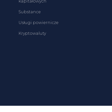
kapitałowych
Substance
Usługi powiernicze
Kryptowaluty