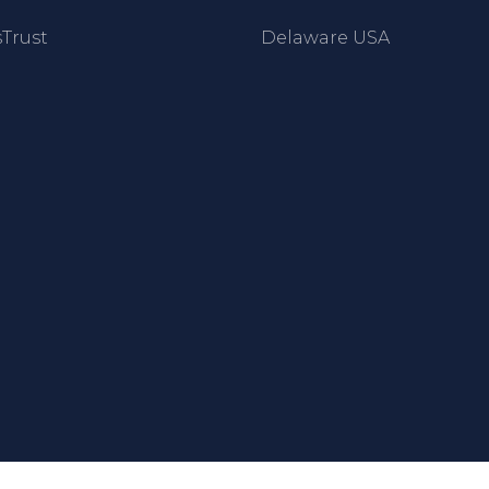
Trust
Delaware USA