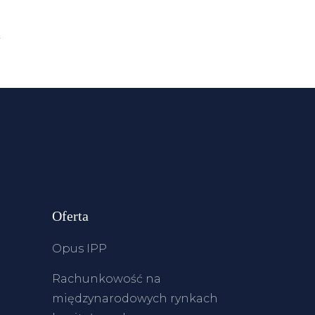
4
Oferta
Opus IPP
Rachunkowość na
międzynarodowych rynkach