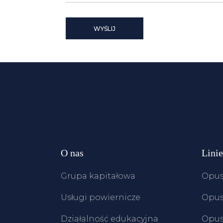
WYŚLIJ
O nas
Lini
Grupa kapitałowa
Opus
Usługi powiernicze
Opus
Działalność edukacyjna
Opus