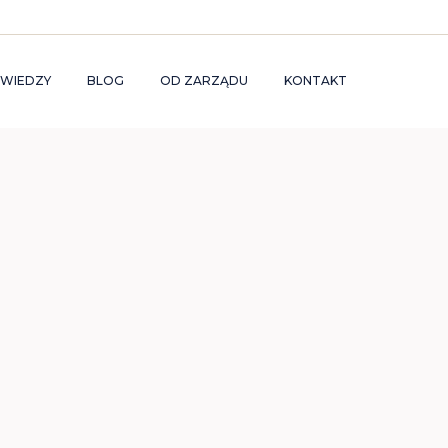
 WIEDZY
BLOG
OD ZARZĄDU
KONTAKT
Q
AKTUALNOŚCI
WOŚĆ NA
OSARIUSZ
RODOWYCH
US GUIDES
WYCH
E
ZE
LUTY