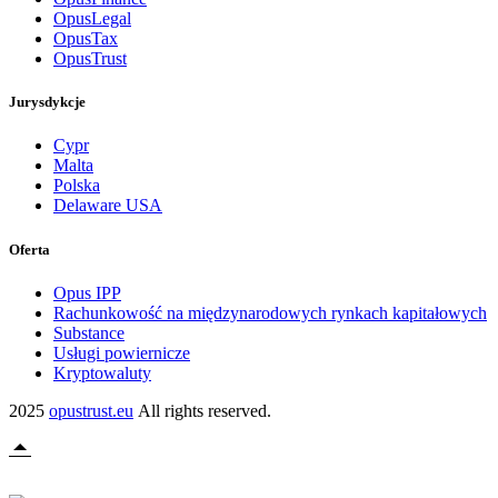
OpusLegal
OpusTax
OpusTrust
Jurysdykcje
Cypr
Malta
Polska
Delaware USA
Oferta
Opus IPP
Rachunkowość na międzynarodowych rynkach kapitałowych
Substance
Usługi powiernicze
Kryptowaluty
2025
opustrust.eu
All rights reserved.