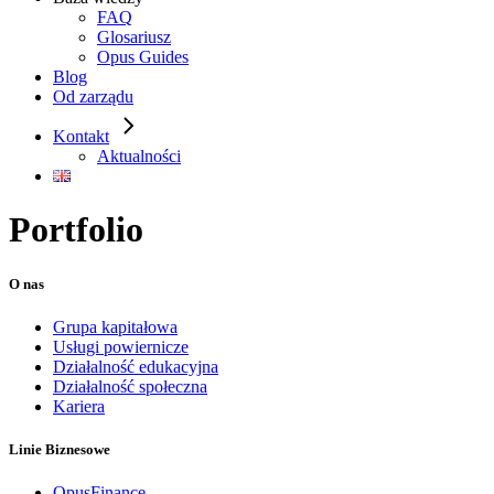
FAQ
Glosariusz
Opus Guides
Blog
Od zarządu
Kontakt
Aktualności
Portfolio
O nas
Grupa kapitałowa
Usługi powiernicze
Działalność edukacyjna
Działalność społeczna
Kariera
Linie Biznesowe
OpusFinance