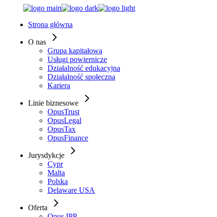
Skip
to
Strona główna
the
content
O nas
Grupa kapitałowa
Usługi powiernicze
Działalność edukacyjna
Działalność społeczna
Kariera
Linie biznesowe
OpusTrust
OpusLegal
OpusTax
OpusFinance
Jurysdykcje
Cypr
Malta
Polska
Delaware USA
Oferta
Opus IPP