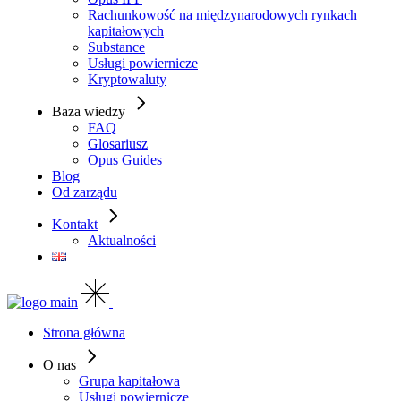
Rachunkowość na międzynarodowych rynkach
kapitałowych
Substance
Usługi powiernicze
Kryptowaluty
Baza wiedzy
FAQ
Glosariusz
Opus Guides
Blog
Od zarządu
Kontakt
Aktualności
Strona główna
O nas
Grupa kapitałowa
Usługi powiernicze