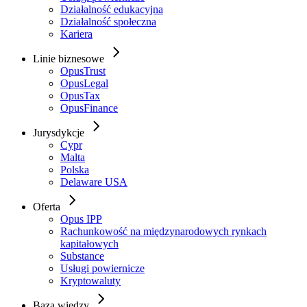
Działalność edukacyjna
Działalność społeczna
Kariera
Linie biznesowe
OpusTrust
OpusLegal
OpusTax
OpusFinance
Jurysdykcje
Cypr
Malta
Polska
Delaware USA
Oferta
Opus IPP
Rachunkowość na międzynarodowych rynkach
kapitałowych
Substance
Usługi powiernicze
Kryptowaluty
Baza wiedzy