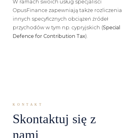
W ramach swoich usług specjaliści
OpusFinance zapewniają także rozliczenia
innych specyficznych obciążeń źródeł
przychodów w tym np. cypryjskich (
Special
Defence for Contribution Tax
).
Optymalizacja obciążeń
podatkowych i
przygotowywanie rozliczeń
KONTAKT
Skontaktuj się z
nami