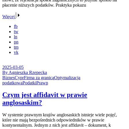
płacenie niższych podatków. Praktyka pokazu
Więcej
fb
tw
ln
pn
tm
vk
2025-03-05
By Agnieszka Rzepecka
Biznes
Cypr
Firma za granicą
Optymalizacja
podatkowa
Podatki
Prawp
Czym jest affidavit w prawie
anglosaskim?
W systemie prawnym krajów anglosaskich istnieje wiele pojęć,
które nie mają bezpośrednich odpowiedników w prawie
kontynentalnym. Jednym z nich jest affidavit – dokument, k