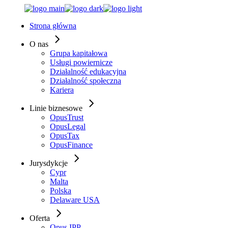
Skip
to
Strona główna
the
content
O nas
Grupa kapitałowa
Usługi powiernicze
Działalność edukacyjna
Działalność społeczna
Kariera
Linie biznesowe
OpusTrust
OpusLegal
OpusTax
OpusFinance
Jurysdykcje
Cypr
Malta
Polska
Delaware USA
Oferta
Opus IPP