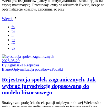
Wielu przedsiębiorców patrzy na międzynarodowe struktury jak na
czystą matematykę. Przesuwają cyfry w arkuszach Excela, licząc na
optymalizację kosztów, zapominając przy
Więcej
fb
tw
ln
pn
tm
vk
2026-05-20
By Agnieszka Rzepecka
Biznes
Optymalizacja podatkowa
Podatki
Rejestracja spółek zagranicznych. Jak
wybrać jurysdykcję dopasowaną do
modelu biznesowego
Strategiczne podejście do ekspansji międzynarodowej Wiele osób
mówi, że rejestracja spółek zagranicznych to jedynie sposób na