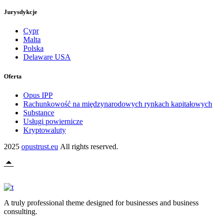
Jurysdykcje
Cypr
Malta
Polska
Delaware USA
Oferta
Opus IPP
Rachunkowość na międzynarodowych rynkach kapitałowych
Substance
Usługi powiernicze
Kryptowaluty
2025
opustrust.eu
All rights reserved.
A truly professional theme designed for businesses and business
consulting.