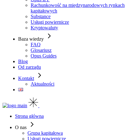
Rachunkowość na międzynarodowych rynkach
kapitałowych
Substance
Usługi powiernicze
Kryptowaluty
Baza wiedzy
FAQ
Glosariusz
Opus Guides
Blog
Od zarządu
Kontakt
Aktualności
Strona główna
O nas
Grupa kapitałowa
Usługi powiernicze