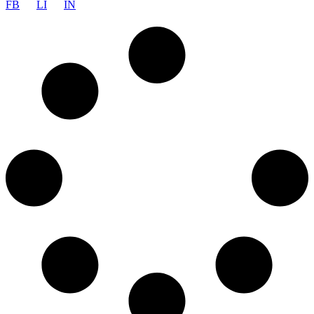
FB
LI
IN