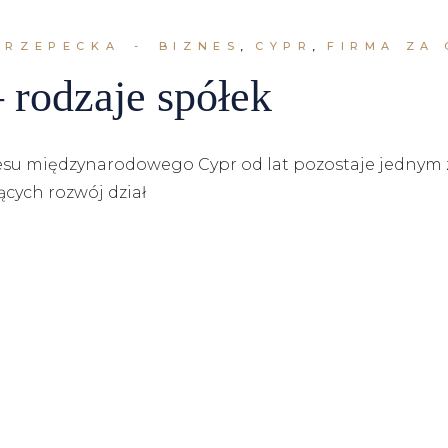
 RZEPECKA
BIZNES
CYPR
FIRMA ZA
 rodzaje spółek
znesu międzynarodowego Cypr od lat pozostaje jednym
cych rozwój dział