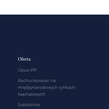
Oferta
Opus IPP
Rachunkowość na
międzynarodowych rynkach
kapitałowych
Substance