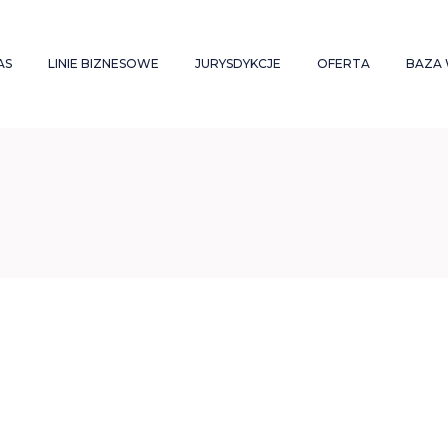
AS
LINIE BIZNESOWE
JURYSDYKCJE
OFERTA
BAZA 
RUPA
OPUSTRUST
CYPR
OPUS IPP
FA
APITAŁOWA
OPUSLEGAL
MALTA
RACHUNKO
GL
SŁUGI
MIĘDZYNA
OPUSTAX
POLSKA
OPU
OWIERNICZE
RYNKACH
KAPITAŁOW
OPUSFINANCE
DELAWARE USA
ZIAŁALNOŚĆ
DUKACYJNA
SUBSTANCE
ZIAŁALNOŚĆ
USŁUGI
POŁECZNA
POWIERNIC
ARIERA
KRYPTOWA