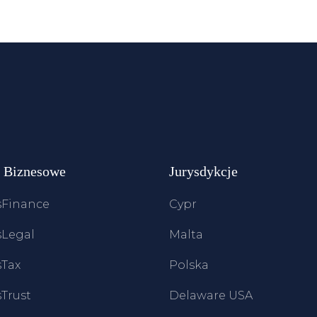
e Biznesowe
Jurysdykcje
Finance
Cypr
Legal
Malta
Tax
Polska
Trust
Delaware USA