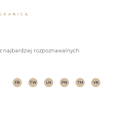
 GRANICĄ
 z najbardziej rozpoznawalnych
FB
TW
LN
PN
TM
VK