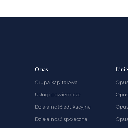
O nas
Lini
Grupa kapitałowa
Opus
Usługi powiernicze
Opus
Działalność edukacyjna
Opus
Działalność społeczna
Opus