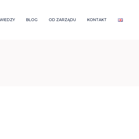
WIEDZY
BLOG
OD ZARZĄDU
KONTAKT
Q
AKTUALNOŚCI
WOŚĆ NA
OSARIUSZ
RODOWYCH
S GUIDES
YCH
ZE
LUTY