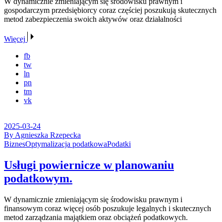
W dynamicznie zmieniającym się środowisku prawnym i
gospodarczym przedsiębiorcy coraz częściej poszukują skutecznych
metod zabezpieczenia swoich aktywów oraz działalności
Więcej
fb
tw
ln
pn
tm
vk
2025-03-24
By Agnieszka Rzepecka
Biznes
Optymalizacja podatkowa
Podatki
Usługi powiernicze w planowaniu
podatkowym.
W dynamicznie zmieniającym się środowisku prawnym i
finansowym coraz więcej osób poszukuje legalnych i skutecznych
metod zarządzania majątkiem oraz obciążeń podatkowych.