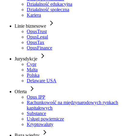
Działalność edukacyjna
Działalność społeczna
Kariera
Linie biznesowe
OpusTrust
OpusLegal
OpusTax
OpusFinance
Jurysdykcje
Cypr
Malta
Polska
Delaware USA
Oferta
Opus IPP
Rachunkowość na międzynarodowych rynkach
kapitałowych
Substance
Usługi powiernicze
Kryptowaluty
Baza wiedzy