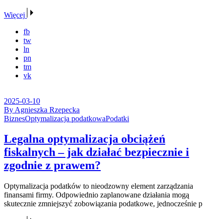
Więcej
fb
tw
ln
pn
tm
vk
2025-03-10
By Agnieszka Rzepecka
Biznes
Optymalizacja podatkowa
Podatki
Legalna optymalizacja obciążeń
fiskalnych – jak działać bezpiecznie i
zgodnie z prawem?
Optymalizacja podatków to nieodzowny element zarządzania
finansami firmy. Odpowiednio zaplanowane działania mogą
skutecznie zmniejszyć zobowiązania podatkowe, jednocześnie p