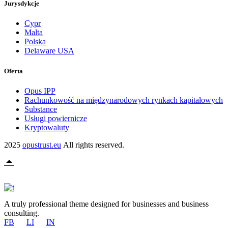
Jurysdykcje
Cypr
Malta
Polska
Delaware USA
Oferta
Opus IPP
Rachunkowość na międzynarodowych rynkach kapitałowych
Substance
Usługi powiernicze
Kryptowaluty
2025
opustrust.eu
All rights reserved.
A truly professional theme designed for businesses and business
consulting.
FB
LI
IN