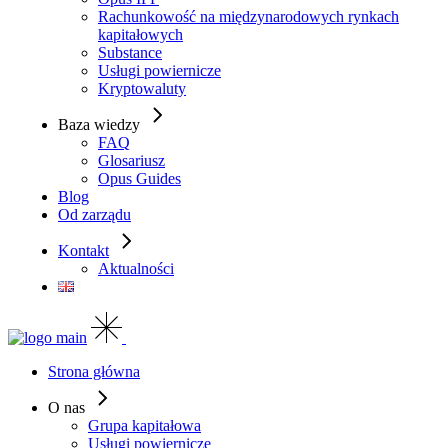
Rachunkowość na międzynarodowych rynkach
kapitałowych
Substance
Usługi powiernicze
Kryptowaluty
Baza wiedzy
FAQ
Glosariusz
Opus Guides
Blog
Od zarządu
Kontakt
Aktualności
Strona główna
O nas
Grupa kapitałowa
Usługi powiernicze