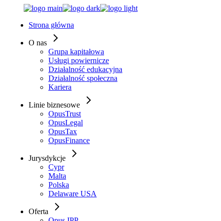
Skip
to
Strona główna
the
content
O nas
Grupa kapitałowa
Usługi powiernicze
Działalność edukacyjna
Działalność społeczna
Kariera
Linie biznesowe
OpusTrust
OpusLegal
OpusTax
OpusFinance
Jurysdykcje
Cypr
Malta
Polska
Delaware USA
Oferta
Opus IPP