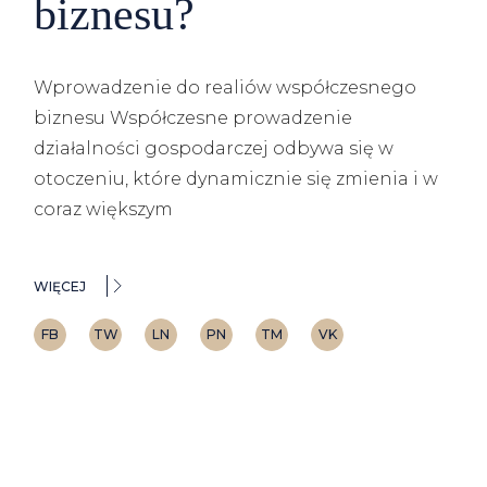
biznesu?
Wprowadzenie do realiów współczesnego
biznesu Współczesne prowadzenie
działalności gospodarczej odbywa się w
otoczeniu, które dynamicznie się zmienia i w
coraz większym
WIĘCEJ
FB
TW
LN
PN
TM
VK