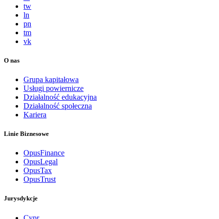
tw
ln
pn
tm
vk
O nas
Grupa kapitałowa
Usługi powiernicze
Działalność edukacyjna
Działalność społeczna
Kariera
Linie Biznesowe
OpusFinance
OpusLegal
OpusTax
OpusTrust
Jurysdykcje
Cypr