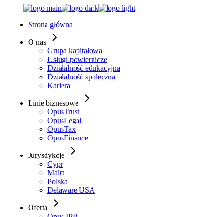
Skip
to
Strona główna
the
content
O nas
Grupa kapitałowa
Usługi powiernicze
Działalność edukacyjna
Działalność społeczna
Kariera
Linie biznesowe
OpusTrust
OpusLegal
OpusTax
OpusFinance
Jurysdykcje
Cypr
Malta
Polska
Delaware USA
Oferta
Opus IPP