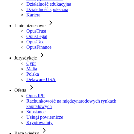
Działalność edukacyjna
Działalność społeczna
Kariera
Linie biznesowe
OpusTrust
OpusLegal
OpusTax
OpusFinance
Jurysdykcje
Cypr
Malta
Polska
Delaware USA
Oferta
Opus IPP
Rachunkowość na międzynarodowych rynkach
kapitałowych
Substance
Usługi powiernicze
Kryptowaluty
Baza wiedzy