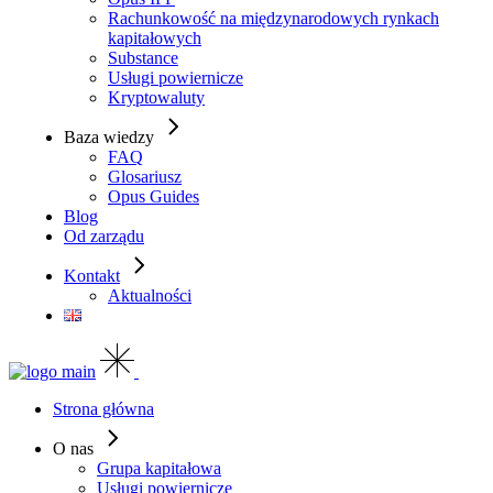
Rachunkowość na międzynarodowych rynkach
kapitałowych
Substance
Usługi powiernicze
Kryptowaluty
Baza wiedzy
FAQ
Glosariusz
Opus Guides
Blog
Od zarządu
Kontakt
Aktualności
Strona główna
O nas
Grupa kapitałowa
Usługi powiernicze