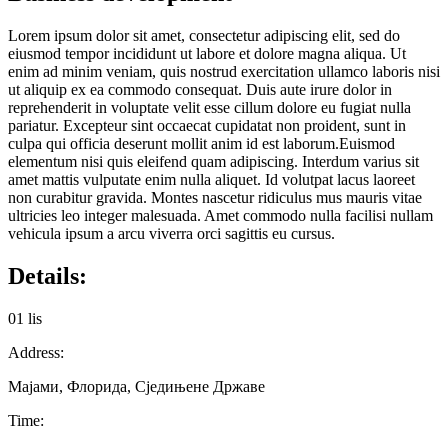
Lorem ipsum dolor sit amet, consectetur adipiscing elit, sed do
eiusmod tempor incididunt ut labore et dolore magna aliqua. Ut
enim ad minim veniam, quis nostrud exercitation ullamco laboris nisi
ut aliquip ex ea commodo consequat. Duis aute irure dolor in
reprehenderit in voluptate velit esse cillum dolore eu fugiat nulla
pariatur. Excepteur sint occaecat cupidatat non proident, sunt in
culpa qui officia deserunt mollit anim id est laborum.Euismod
elementum nisi quis eleifend quam adipiscing. Interdum varius sit
amet mattis vulputate enim nulla aliquet. Id volutpat lacus laoreet
non curabitur gravida. Montes nascetur ridiculus mus mauris vitae
ultricies leo integer malesuada. Amet commodo nulla facilisi nullam
vehicula ipsum a arcu viverra orci sagittis eu cursus.
Details:
01 lis
Address:
Мајами, Флорида, Сједињене Државе
Time: