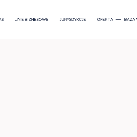
AS
LINIE BIZNESOWE
JURYSDYKCJE
OFERTA
BAZA 
RUPA
OPUSTRUST
CYPR
OPUS IPP
FA
APITAŁOWA
OPUSLEGAL
MALTA
RACHUNKO
SŁUGI
MIĘDZYNA
OPUSTAX
POLSKA
OPU
OWIERNICZE
RYNKACH
KAPITAŁOW
OPUSFINANCE
DELAWARE USA
ZIAŁALNOŚĆ
DUKACYJNA
SUBSTANCE
ZIAŁALNOŚĆ
USŁUGI
POŁECZNA
POWIERNIC
ARIERA
KRYPTOWA