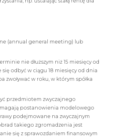
stania, np. ustalając stałą rentę dla
ne (annual general meeting) lub
minie nie dłuższym niż 15 miesięcy od
ię odbyć w ciągu 18 miesięcy od dnia
ba zwoływać w roku, w którym spółka
 być przedmiotem zwyczajnego
 pomagają postanowienia modelowego
ie sprawy podejmowane na zwyczajnym
brad takiego zgromadzenia jest
znanie się z sprawozdaniem finansowym