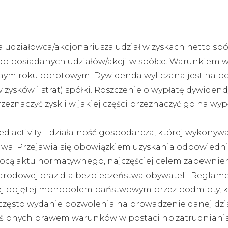
a udziałowca/akcjonariusza udział w zyskach netto sp
 do posiadanych udziałów/akcji w spółce. Warunkiem 
anym roku obrotowym. Dywidenda wyliczana jest na p
ysków i strat) spółki. Roszczenie o wypłatę dywidend
zeznaczyć zysk i w jakiej części przeznaczyć go na w
ed activity – działalność gospodarcza, której wykon
a. Przejawia się obowiązkiem uzyskania odpowiednieg
ocą aktu normatywnego, najczęściej celem zapewnien
arodowej oraz dla bezpieczeństwa obywateli. Reglame
ej objętej monopolem państwowym przez podmioty, k
ęsto wydanie pozwolenia na prowadzenie danej działa
reślonych prawem warunków w postaci np.zatrudnian