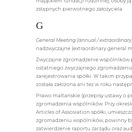
majątkiem fundacji rodzinnej, osoby ją
zstępnych pierwotnego założyciela.
G
General Meeting (annual / extraordinary
nadzwyczajne (extraordinary general m
Zwyczajne zgromadzenie wspólników po
ostatniego zwyczajnego zgromadzenia 
zarejestrowania spółki. W takim przy
została założona ani też w roku następ
Prawo maltańskie (przepisy ustawy o 
zgromadzenia wspólników. Przy okreś
Articles of Assosiation spółki, umiesz
zgromadzeniu wspólników, powinny by
zatwierdzenie raportu zarządu oraz au