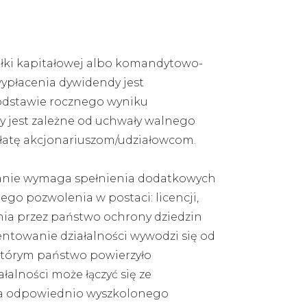
ółki kapitałowej albo komandytowo-
wypłacenia dywidendy jest
odstawie rocznego wyniku
y jest zależne od uchwały walnego
ypłatę akcjonariuszom/udziałowcom.
ywanie wymaga spełnienia dodatkowych
o pozwolenia w postaci: licencji,
ia przez państwo ochrony dziedzin
ntowanie działalności wywodzi się od
tórym państwo powierzyło
lności może łączyć się ze
ia odpowiednio wyszkolonego