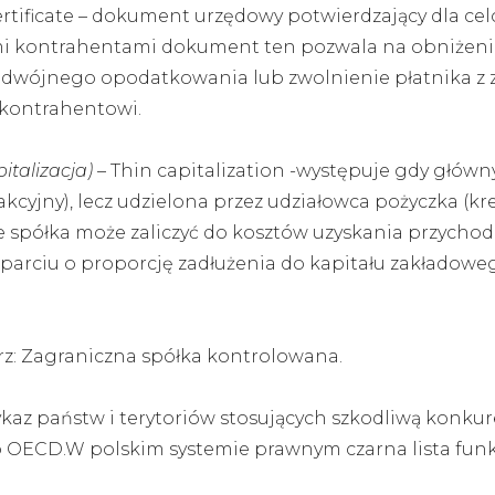
ertificate – dokument urzędowy potwierdzający dla c
ymi kontrahentami dokument ten pozwala na obniżen
odwójnego opodatkowania lub zwolnienie płatnika z 
kontrahentowi.
italizacja)
– Thin capitalization -występuje gdy głów
akcyjny), lecz udzielona przez udziałowca pożyczka (k
 spółka może zaliczyć do kosztów uzyskania przychod
oparciu o proporcję zadłużenia do kapitału zakładoweg
rz: Zagraniczna spółka kontrolowana.
kaz państw i terytoriów stosujących szkodliwą konku
OECD.W polskim systemie prawnym czarna lista funk