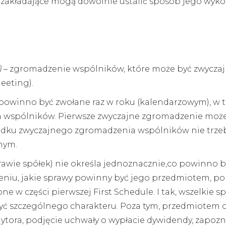
 zakładające mogą dowolnie ustalić sposób jego wykorzy
)
– zgromadzenie wspólników, które może być zwyczaj
eeting).
winno być zwołane raz w roku (kalendarzowym), w ter
wspólników. Pierwsze zwyczajne zgromadzenie może s
padku zwyczajnego zgromadzenia wspólników nie trze
nym.
prawie spółek) nie określa jednoznacznie,co powinno
leniu, jakie sprawy powinny być jego przedmiotem,
czone w części pierwszej First Schedule. I tak, wszelk
ć szczególnego charakteru. Poza tym, przedmiotem o
dytora, podjęcie uchwały o wypłacie dywidendy, zapo