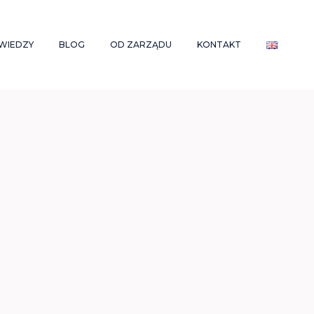
WIEDZY
BLOG
OD ZARZĄDU
KONTAKT
Q
AKTUALNOŚCI
WOŚĆ NA
GLOSARIUSZ
RODOWYCH
S GUIDES
YCH
ZE
LUTY