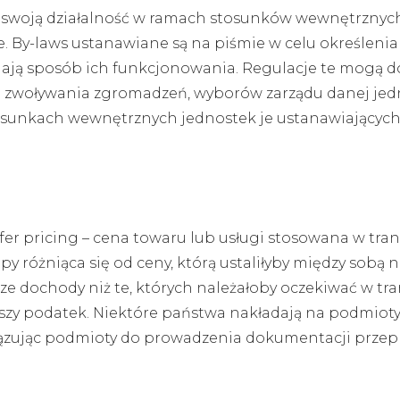
ch swoją działalność w ramach stosunków wewnętrznych
je. By-laws ustanawiane są na piśmie w celu określeni
ślają sposób ich funkcjonowania. Regulacje te mogą d
 zwoływania zgromadzeń, wyborów zarządu danej jedn
osunkach wewnętrznych jednostek je ustanawiających
fer pricing – cena towaru lub usługi stosowana w t
 różniąca się od ceny, którą ustaliłyby między sobą 
ze dochody niż te, których należałoby oczekiwać w 
jszy podatek. Niektóre państwa nakładają na podmiot
ązując podmioty do prowadzenia dokumentacji przep