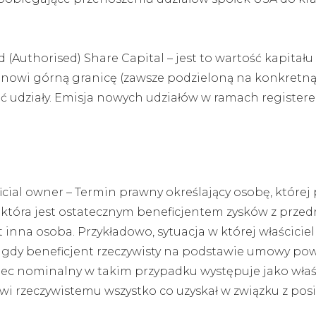
d (Authorised) Share Capital – jest to wartość kapitał
nowi górną granicę (zawsze podzieloną na konkretną 
 udziały. Emisja nowych udziałów w ramach registere
icial owner – Termin prawny określający osobę, której
bę która jest ostatecznym beneficjentem zysków z prze
inna osoba. Przykładowo, sytuacja w której właściciel
gdy beneficjent rzeczywisty na podstawie umowy powie
 nominalny w takim przypadku występuje jako właścici
wi rzeczywistemu wszystko co uzyskał w związku z pos